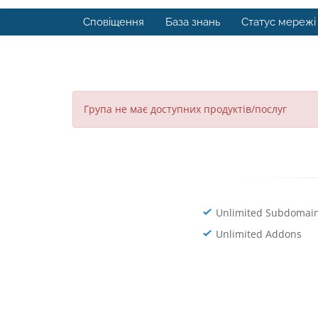
Сповіщення
База знань
Статус мережі
Група не має доступних продуктів/послуг
Unlimited Subdomai
Unlimited Addons