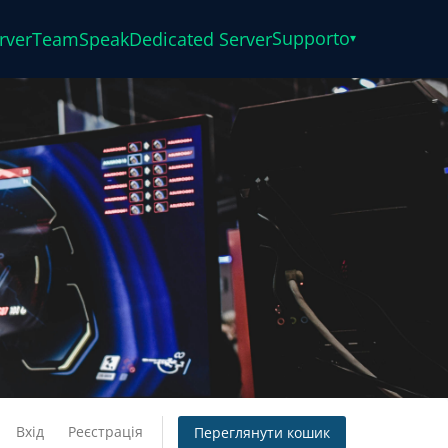
Supporto
rver
TeamSpeak
Dedicated Server
▾
Вхід
Реєстрація
Переглянути кошик