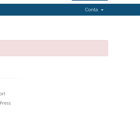
Conta
ort
Press