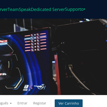
Supporto
rver
TeamSpeak
Dedicated Server
▾
uguês
Entrar
Registar
Ver Carrinho