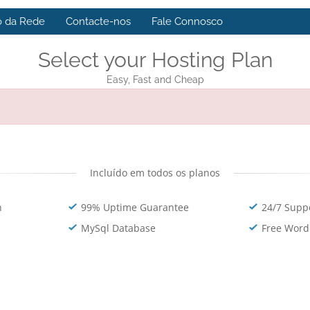
o da Rede
Contacte-nos
Fale Connosco
Select your Hosting Plan
Easy, Fast and Cheap
Incluído em todos os planos
n
99% Uptime Guarantee
24/7 Supp
MySql Database
Free Word