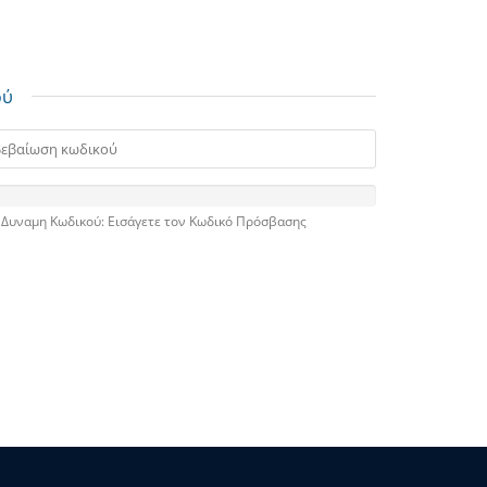
ού
Δυναμη Κωδικού: Εισάγετε τον Κωδικό Πρόσβασης