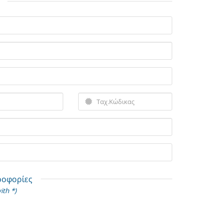
ροφορίες
ith *)