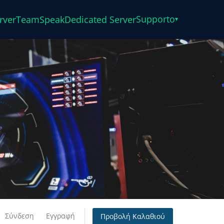
Supporto
rver
TeamSpeak
Dedicated Server
▾
Σύνδεση
Εγγραφή
Προβολή Καλαθιού