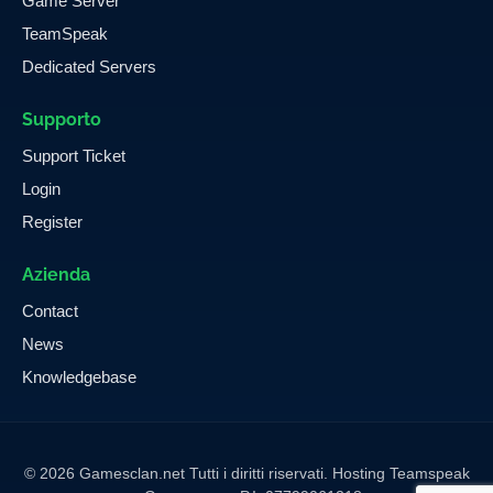
Game Server
TeamSpeak
Dedicated Servers
Supporto
Support Ticket
Login
Register
Azienda
Contact
News
Knowledgebase
© 2026 Gamesclan.net Tutti i diritti riservati. Hosting Teamspeak