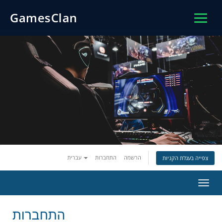
GamesClan
הרשמה
התחברות
עברית
צפייה בעגלת הקניות
פעלת
ניווט
התחברות