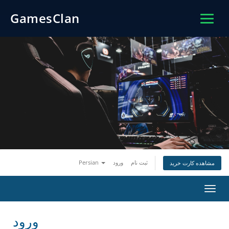
GamesClan
Persian
ورود
ثبت نام
مشاهده کارت خرید
تغییر
ضعیت
اوبری
ورود