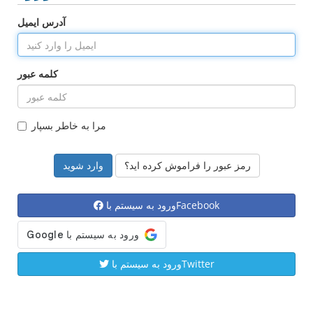
آدرس ایمیل
کلمه عبور
مرا به خاطر بسپار
رمز عبور را فراموش کرده اید؟
ورود به سیستم باFacebook
ورود به سیستم باTwitter