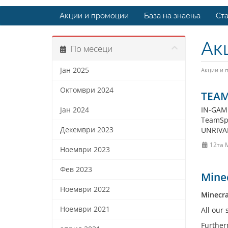
Акции и промоции
База на знаења
Ста
Ак
По месеци
Јан 2025
Акции и 
Октомври 2024
TEAM
IN-GAME
Јан 2024
TeamSpe
Декември 2023
UNRIVAL
12та 
Ноември 2023
Фев 2023
Minec
Ноември 2022
Minecra
Ноември 2021
All our
Further