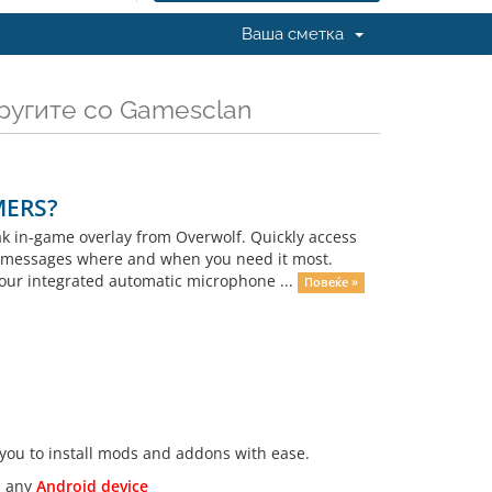
Ваша сметка
ругите со Gamesclan
MERS?
k in-game overlay from Overwolf. Quickly access
and messages where and when you need it most.
our integrated automatic microphone ...
Повеќе »
you to install mods and addons with ease.
m any
Android device