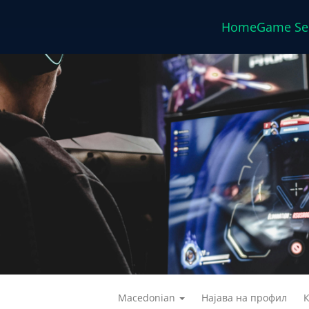
Home
Game Se
Macedonian
Најава на профил