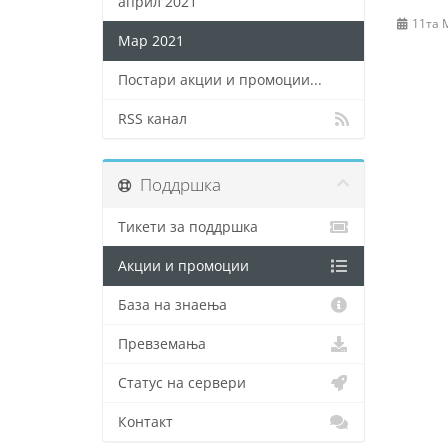
април 2021
11та 
Мар 2021
Постари акции и промоции...
RSS канал
Поддршка
Тикети за поддршка
Акции и промоции
База на знаења
Превземања
Статус на сервери
Контакт