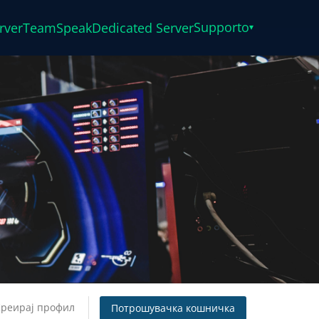
Supporto
rver
TeamSpeak
Dedicated Server
▾
Креирај профил
Потрошувачка кошничка