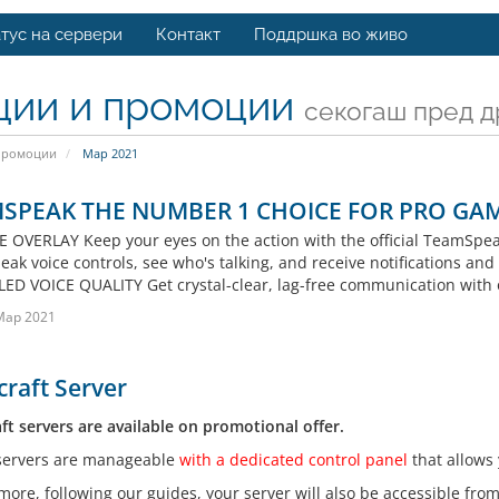
тус на сервери
Контакт
Поддршка во живо
ции и промоции
секогаш пред д
промоции
Мар 2021
SPEAK THE NUMBER 1 CHOICE FOR PRO GA
 OVERLAY Keep your eyes on the action with the official TeamSpea
ak voice controls, see who's talking, and receive notifications 
ED VOICE QUALITY Get crystal-clear, lag-free communication with 
Мар 2021
raft Server
ft servers are available on promotional offer.
 servers are manageable
with a dedicated control panel
that allows 
more, following our guides, your server will also be accessible fro