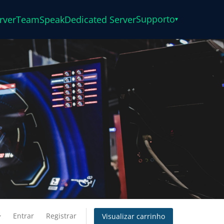
Supporto
rver
TeamSpeak
Dedicated Server
▾
Entrar
Registrar
Visualizar carrinho